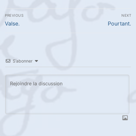
Navigation
PREVIOUS
NEXT
de
Previous
Next
Valse.
Pourtant.
l’article
post:
post:
S’abonner