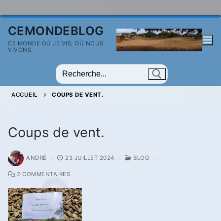
Aller
CEMONDEBLOG
au
CE MONDE OÙ JE VIS, OÙ NOUS
contenu
VIVONS.
Rechercher
:
ACCUEIL
COUPS DE VENT.
Coups de vent.
ANDRÉ
-
23 JUILLET 2024
-
BLOG
-
2 COMMENTAIRES