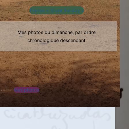
Photos « Silent Sunday »
Mes photos du dimanche, par ordre
chronologique descendant
Mes photos