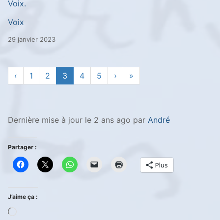
Voix.
Voix
29 janvier 2023
‹
1
2
3
4
5
›
»
Dernière mise à jour le 2 ans ago par
André
Partager :
Plus
J’aime ça :
Chargement…