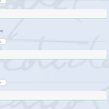
e
he.
e
e