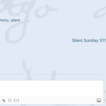
hoto
,
silent
Next
Silent Sunday 07
post:
{}
[+]