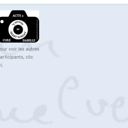
our voir les autres
articipants, clic
ci.