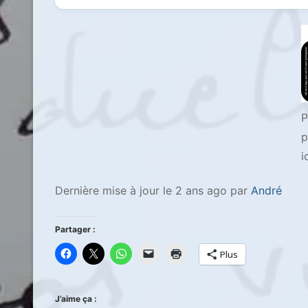
P
p
i
Dernière mise à jour le 2 ans ago par
André
Partager :
Plus
J’aime ça :