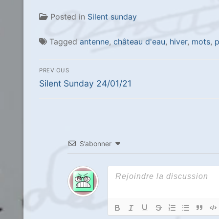
Posted in
Silent sunday
Tagged
antenne
,
château d'eau
,
hiver
,
mots
,
p
Navigation
PREVIOUS
de
Previous
Silent Sunday 24/01/21
post:
l’article
S’abonner