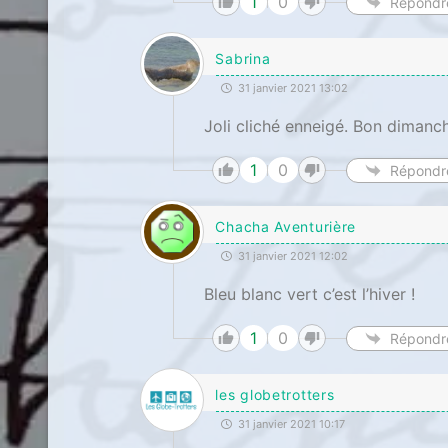
1
0
Répondr
Sabrina
31 janvier 2021 13:02
Joli cliché enneigé. Bon dimanc
1
0
Répondr
Chacha Aventurière
31 janvier 2021 12:02
Bleu blanc vert c’est l’hiver !
1
0
Répondr
les globetrotters
31 janvier 2021 10:17