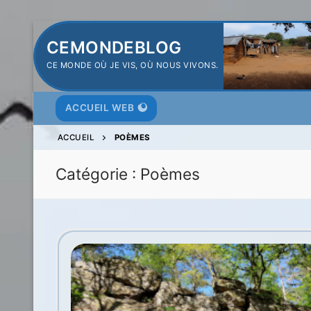
Aller
CEMONDEBLOG
au
CE MONDE OÙ JE VIS, OÙ NOUS VIVONS.
contenu
ACCUEIL WEB
ACCUEIL
POÈMES
Catégorie :
Poèmes