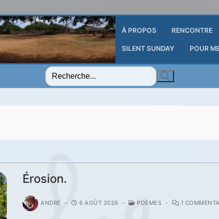
À PROPOS
RENCONTRE
SILENT SUNDAY
POUR M
Rechercher
:
Érosion.
ANDRÉ
-
6 AOÛT 2026
-
POÈMES
-
1 COMMENTA