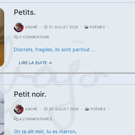
Petits.
ANDRÉ
-
31 JUILLET 2026
-
POÈMES
-
0 COMMENTAIRE
Discrets, fragiles, ils sont partout …
LIRE LA SUITE →
Petit noir.
ANDRÉ
-
30 JUILLET 2026
-
POÈMES
-
4 COMMENTAIRES
On te dit noir, tu es marron,