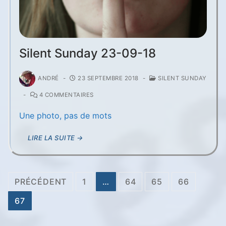
Silent Sunday 23-09-18
ANDRÉ
-
23 SEPTEMBRE 2018
-
SILENT SUNDAY
-
4 COMMENTAIRES
Une photo, pas de mots
LIRE LA SUITE →
Pagination
PRÉCÉDENT
1
…
64
65
66
des
67
publications