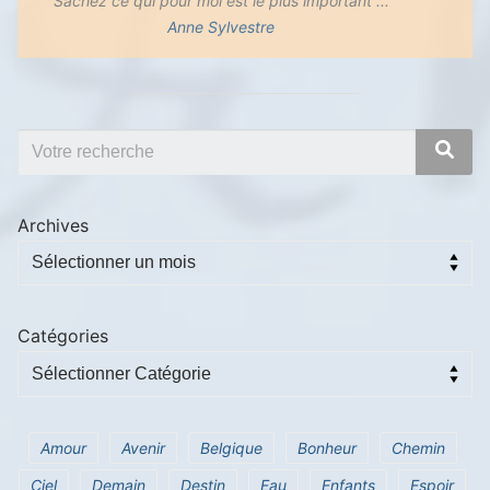
Sachez ce qui pour moi est le plus important ...
Anne Sylvestre
Archives
Catégories
Amour
Avenir
Belgique
Bonheur
Chemin
Ciel
Demain
Destin
Eau
Enfants
Espoir