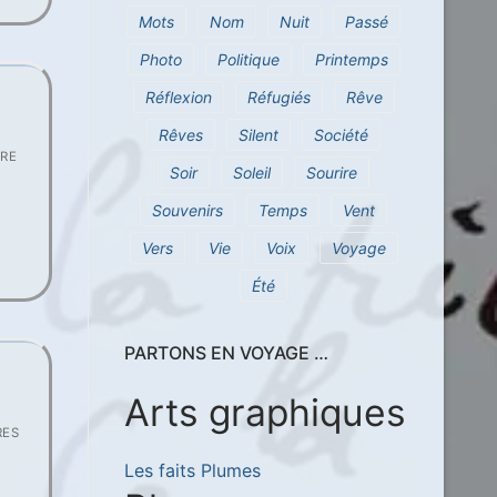
Mots
Nom
Nuit
Passé
Photo
Politique
Printemps
Réflexion
Réfugiés
Rêve
Rêves
Silent
Société
RE
Soir
Soleil
Sourire
Souvenirs
Temps
Vent
Vers
Vie
Voix
Voyage
Été
PARTONS EN VOYAGE …
Arts graphiques
RES
Les faits Plumes