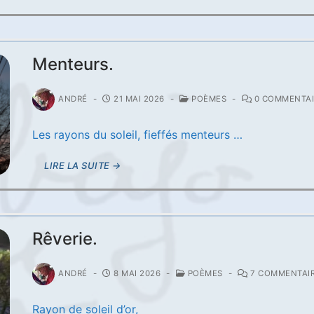
Menteurs.
ANDRÉ
-
21 MAI 2026
-
POÈMES
-
0 COMMENTAI
Les rayons du soleil, fieffés menteurs …
LIRE LA SUITE →
Rêverie.
ANDRÉ
-
8 MAI 2026
-
POÈMES
-
7 COMMENTAI
Rayon de soleil d’or,