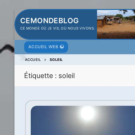
Aller
CEMONDEBLOG
au
CE MONDE OÙ JE VIS, OÙ NOUS VIVONS.
contenu
ACCUEIL WEB
ACCUEIL
SOLEIL
Étiquette :
soleil