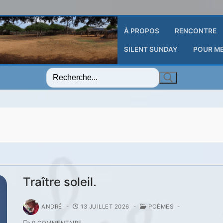
À PROPOS
RENCONTRE
SILENT SUNDAY
POUR M
Rechercher
:
Traître soleil.
ANDRÉ
-
13 JUILLET 2026
-
POÈMES
-
0 COMMENTAIRE