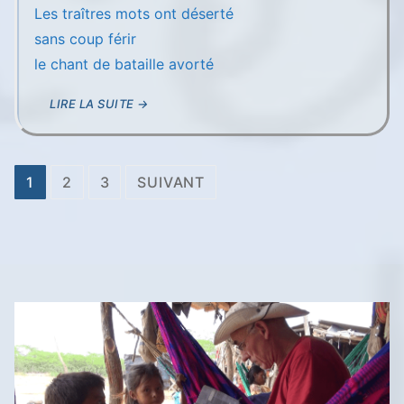
Les traîtres mots ont déserté
sans coup férir
le chant de bataille avorté
LIRE LA SUITE →
Pagination
1
2
3
SUIVANT
des
publications