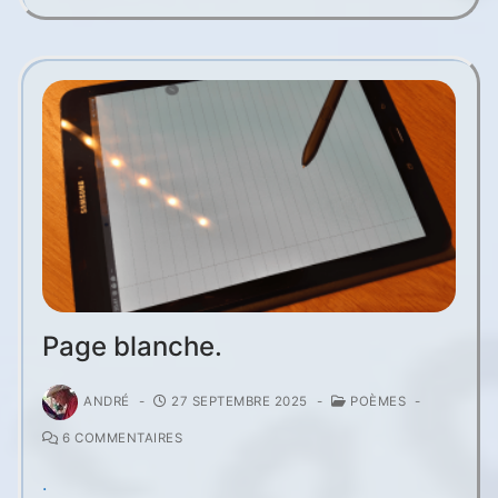
Page blanche.
ANDRÉ
-
27 SEPTEMBRE 2025
-
POÈMES
-
6 COMMENTAIRES
.