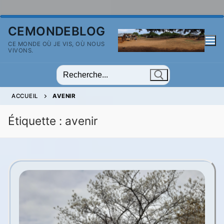
Aller
CEMONDEBLOG
au
CE MONDE OÙ JE VIS, OÙ NOUS
contenu
VIVONS.
Rechercher
:
ACCUEIL
AVENIR
Étiquette :
avenir