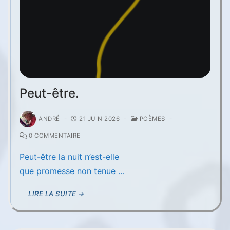
Peut-être.
ANDRÉ
-
21 JUIN 2026
-
POÈMES
-
0 COMMENTAIRE
Peut-être la nuit n’est-elle
que promesse non tenue …
LIRE LA SUITE →