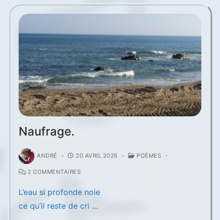
Naufrage.
ANDRÉ
-
20 AVRIL 2026
-
POÈMES
-
2 COMMENTAIRES
L’eau si profonde noie
ce qu’il reste de cri …