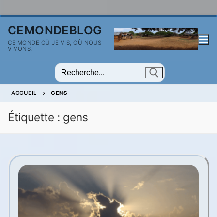
Aller
CEMONDEBLOG
au
CE MONDE OÙ JE VIS, OÙ NOUS
contenu
VIVONS.
Rechercher
:
ACCUEIL
GENS
Étiquette :
gens