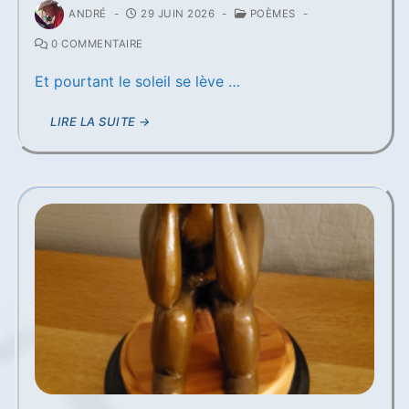
ANDRÉ
-
29 JUIN 2026
-
POÈMES
-
0 COMMENTAIRE
Et pourtant le soleil se lève …
LIRE LA SUITE →