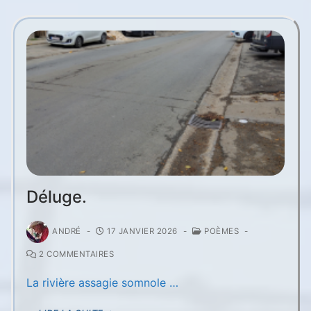
Déluge.
ANDRÉ
-
17 JANVIER 2026
-
POÈMES
-
2 COMMENTAIRES
La rivière assagie somnole …