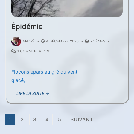
Épidémie
ANDRÉ
-
4 DÉCEMBRE 2025
-
POÈMES
-
6 COMMENTAIRES
.
Flocons épars au gré du vent
glacé,
LIRE LA SUITE →
Pagination
1
2
3
4
5
SUIVANT
des