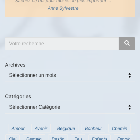
Sachez ce qui pour moi est le plus important ...
Anne Sylvestre
Archives
Catégories
Amour
Avenir
Belgique
Bonheur
Chemin
Ciel
Demain
Destin
Eau
Enfants
Espoir