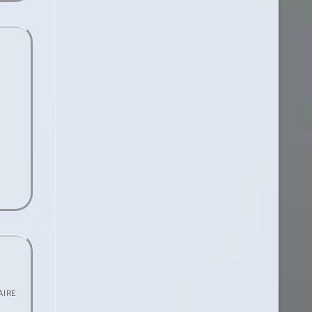
a
IRE