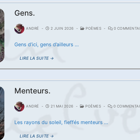
Gens.
ANDRÉ
-
2 JUIN 2026
-
POÈMES
-
0 COMMENTA
Gens d’ici, gens d’ailleurs …
LIRE LA SUITE →
Menteurs.
ANDRÉ
-
21 MAI 2026
-
POÈMES
-
0 COMMENTAI
Les rayons du soleil, fieffés menteurs …
LIRE LA SUITE →