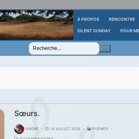
À PROPOS
RENCONTRE
SILENT SUNDAY
POUR M
Rechercher
:
Sœurs.
ANDRÉ
-
14 JUILLET 2026
-
POÈMES
-
2 COMMENTAIRES