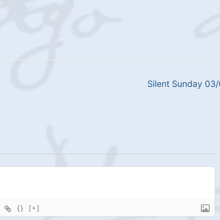
Next
Silent Sunday 03
post:
{}
[+]