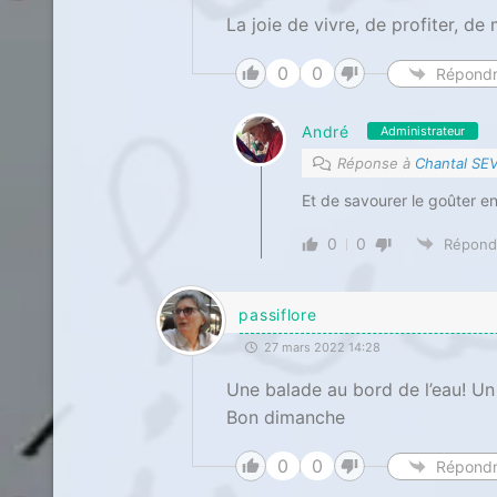
La joie de vivre, de profiter, de 
0
0
Répond
André
Administrateur
Réponse à
Chantal SE
Et de savourer le goûter en
0
0
Répond
passiflore
27 mars 2022 14:28
Une balade au bord de l’eau! Un
Bon dimanche
0
0
Répond