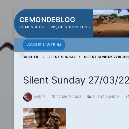
Aller
CEMONDEBLOG
au
CE MONDE OÙ JE VIS, OÙ NOUS VIVONS.
contenu
ACCUEIL WEB
ACCUEIL
SILENT SUNDAY
SILENT SUNDAY 27/03/2
Silent Sunday 27/03/2
ANDRÉ
-
27 MARS 2022
-
SILENT SUNDAY
-