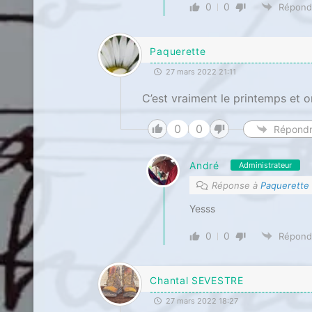
0
0
Répond
Paquerette
27 mars 2022 21:11
C’est vraiment le printemps et o
0
0
Répond
André
Administrateur
Réponse à
Paquerette
Yesss
0
0
Répond
Chantal SEVESTRE
27 mars 2022 18:27