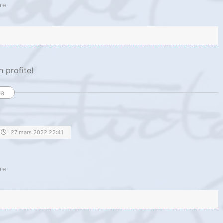
re
n profite!
re
27 mars 2022 22:41
re