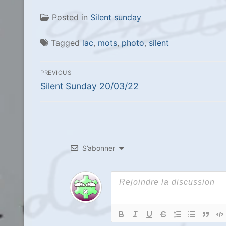
Posted in
Silent sunday
Tagged
lac
,
mots
,
photo
,
silent
Navigation
PREVIOUS
de
Previous
Silent Sunday 20/03/22
post:
l’article
S’abonner