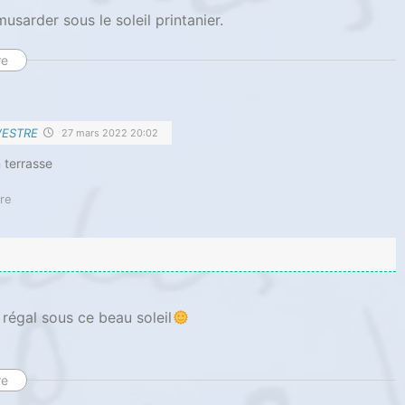
musarder sous le soleil printanier.
re
VESTRE
27 mars 2022 20:02
 terrasse
re
 régal sous ce beau soleil
re