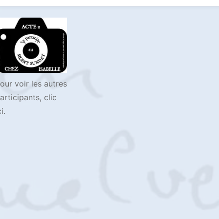
our voir les autres
articipants, clic
ci.