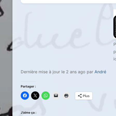
P
p
i
Dernière mise à jour le 2 ans ago par
André
Partager :
Plus
J’aime ça :