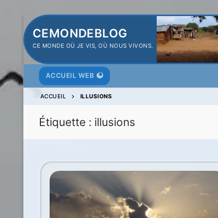
Aller
CEMONDEBLOG
au
CE MONDE OÙ JE VIS, OÙ NOUS VIVONS.
contenu
ACCUEIL WEB
ACCUEIL
ILLUSIONS
Étiquette :
illusions