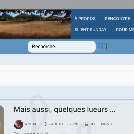
À PROPOS
RENCONTRE
SILENT SUNDAY
POUR M
Rechercher
:
Mais aussi, quelques lueurs …
ANDRÉ
-
24 JUILLET 2026
-
RÉFLEXIONS
-
0 COMMENTAIRE