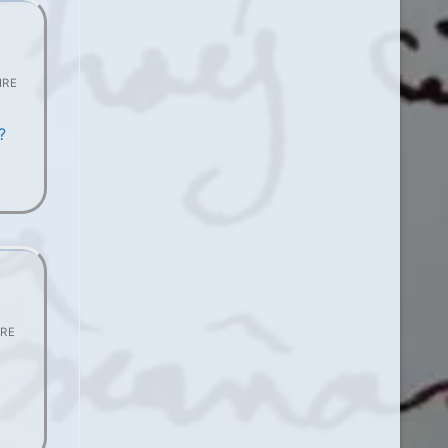
IRE
?
RE