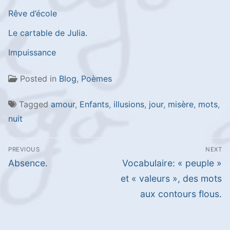
Rêve d’école
Le cartable de Julia.
Impuissance
Posted in
Blog
,
Poèmes
Tagged
amour
,
Enfants
,
illusions
,
jour
,
misère
,
mots
,
nuit
Navigation
PREVIOUS
NEXT
de
Previous
Next
Absence.
Vocabulaire: « peuple »
l’article
post:
post:
et « valeurs », des mots
aux contours flous.