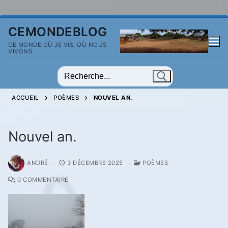
Aller
CEMONDEBLOG
au
CE MONDE OÙ JE VIS, OÙ NOUS
contenu
VIVONS.
Rechercher
:
ACCUEIL
POÈMES
NOUVEL AN.
Nouvel an.
ANDRÉ
-
3 DÉCEMBRE 2025
-
POÈMES
-
0 COMMENTAIRE