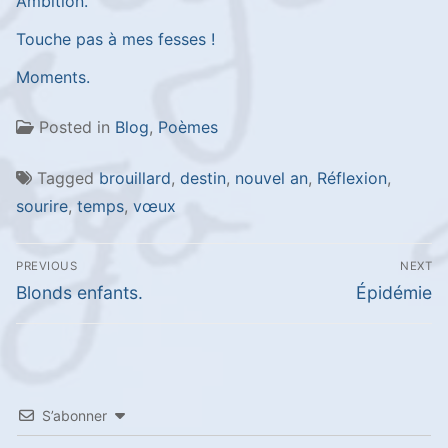
Ambition.
Touche pas à mes fesses !
Moments.
Posted in
Blog
,
Poèmes
Tagged
brouillard
,
destin
,
nouvel an
,
Réflexion
,
sourire
,
temps
,
vœux
Navigation
PREVIOUS
NEXT
de
Previous
Next
Blonds enfants.
Épidémie
l’article
post:
post:
S’abonner