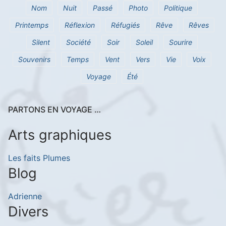
Nom
Nuit
Passé
Photo
Politique
Printemps
Réflexion
Réfugiés
Rêve
Rêves
Silent
Société
Soir
Soleil
Sourire
Souvenirs
Temps
Vent
Vers
Vie
Voix
Voyage
Été
PARTONS EN VOYAGE …
Arts graphiques
Les faits Plumes
Blog
Adrienne
Divers