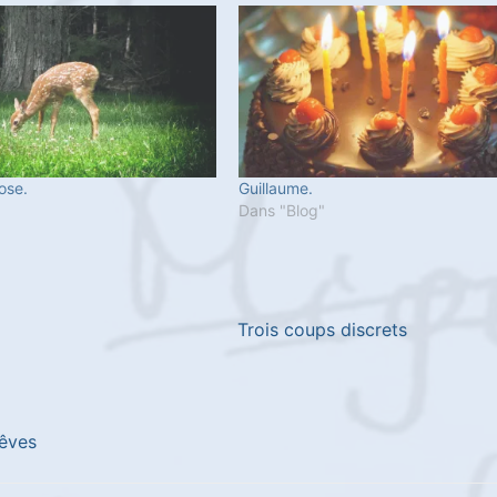
ose.
Guillaume.
"
Dans "Blog"
Trois coups discrets
rêves