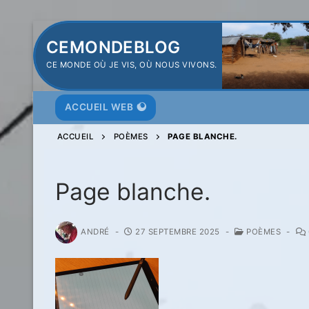
Aller
CEMONDEBLOG
au
CE MONDE OÙ JE VIS, OÙ NOUS VIVONS.
contenu
ACCUEIL WEB
ACCUEIL
POÈMES
PAGE BLANCHE.
Page blanche.
ANDRÉ
-
27 SEPTEMBRE 2025
-
POÈMES
-