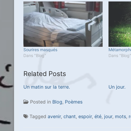
Sourires masqués
Métamorph
Dans "Blog"
Dans "Blog
Related Posts
Un matin sur la terre.
Un jour.
Posted in
Blog
,
Poèmes
Tagged
avenir
,
chant
,
espoir
,
été
,
jour
,
mots
,