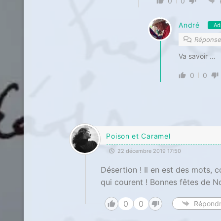
0
0
André
Ad
Répons
Va savoir …
0
0
Poison et Caramel
22 décembre 2019 17:50
Désertion ! Il en est des mots, 
qui courent ! Bonnes fêtes de N
0
0
Répond