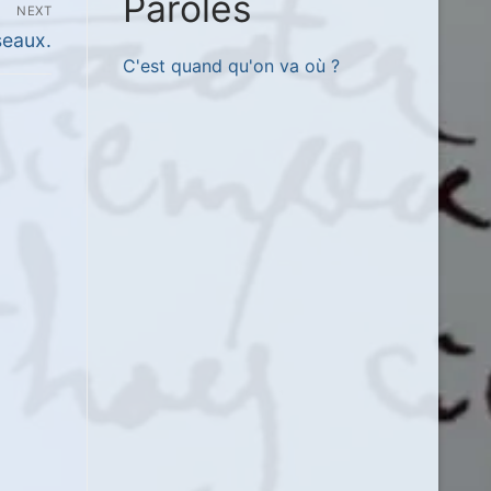
Paroles
NEXT
seaux.
C'est quand qu'on va où ?