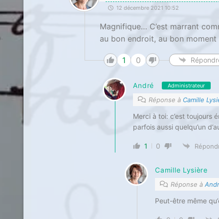
12 décembre 2021 10:52
Magnifique… C’est marrant comm
au bon endroit, au bon moment !
1
0
Répondr
André
Administrateur
Réponse à
Camille Lys
Merci à toi: c’est toujour
parfois aussi quelqu’un d’a
1
0
Répond
Camille Lysière
Réponse à
And
Peut-être même qu’