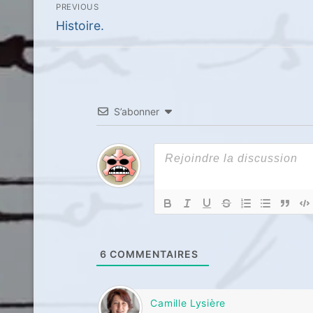
Navigation
PREVIOUS
de
Previous
Histoire.
post:
l’article
S’abonner
6
COMMENTAIRES
Camille Lysière