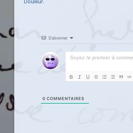
de
Previous
Douleur.
post:
l’article
S’abonner
0
COMMENTAIRES