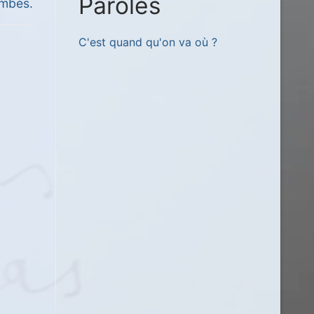
Paroles
xt
imbes.
st:
C'est quand qu'on va où ?