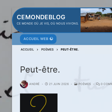
Aller
CEMONDEBLOG
au
CE MONDE OÙ JE VIS, OÙ NOUS VIVONS.
contenu
ACCUEIL WEB
ACCUEIL
POÈMES
PEUT-ÊTRE.
Peut-être.
ANDRÉ
-
21 JUIN 2026
-
POÈMES
-
0 COMM