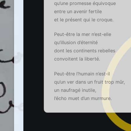
qu’une promesse équivoque
entre un avenir fertile
et le présent qui le croque.
Peut-être la mer n’est-elle
qu’illusion d’éternité
dont les continents rebelles
convoitent la liberté.
Peut-être l’humain n’est-il
qu’un ver dans un fruit trop mûr,
un naufragé inutile,
l’écho muet d’un murmure.