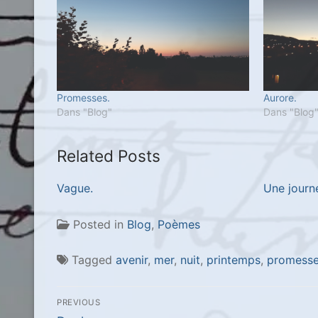
Promesses.
Aurore.
Dans "Blog"
Dans "Blog
Related Posts
Vague.
Une journ
Posted in
Blog
,
Poèmes
Tagged
avenir
,
mer
,
nuit
,
printemps
,
promess
Navigation
PREVIOUS