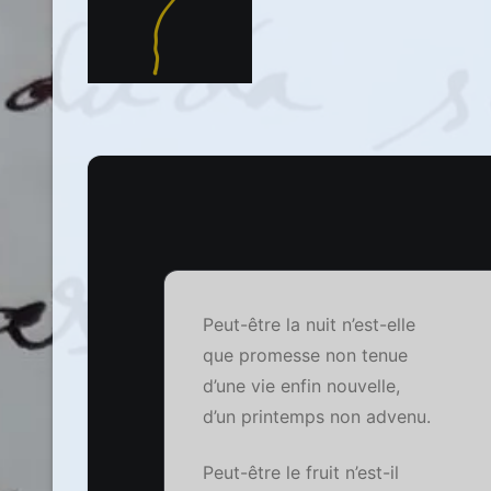
Peut-être la nuit n’est-elle
que promesse non tenue
d’une vie enfin nouvelle,
d’un printemps non advenu.
Peut-être le fruit n’est-il