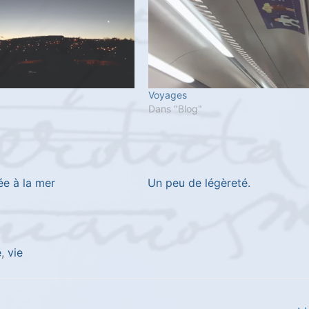
Voyages
"
Dans "Blog"
ée à la mer
Un peu de légèreté.
e
,
vie