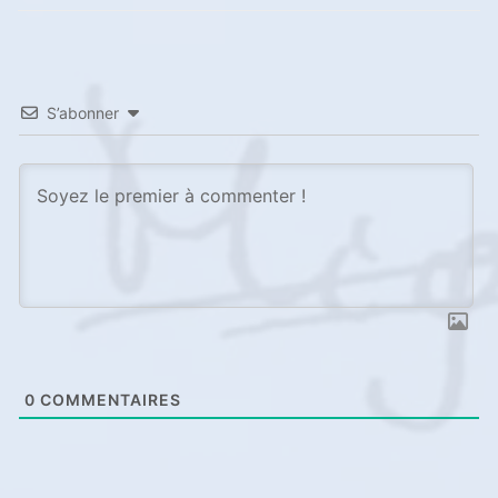
l’article
post:
post:
S’abonner
0
COMMENTAIRES