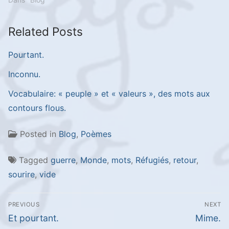
Related Posts
Pourtant.
Inconnu.
Vocabulaire: « peuple » et « valeurs », des mots aux
contours flous.
Posted in
Blog
,
Poèmes
Tagged
guerre
,
Monde
,
mots
,
Réfugiés
,
retour
,
sourire
,
vide
Navigation
PREVIOUS
NEXT
de
Previous
Next
Et pourtant.
Mime.