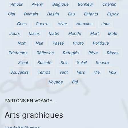
Amour
Avenir
Belgique
Bonheur
Chemin
Ciel
Demain
Destin
Eau
Enfants
Espoir
Gens
Guerre
Hiver
Humains
Jour
Jours
Mains
Matin
Monde
Mort
Mots
Nom
Nuit
Passé
Photo
Politique
Printemps
Réflexion
Réfugiés
Rêve
Rêves
Silent
Société
Soir
Soleil
Sourire
Souvenirs
Temps
Vent
Vers
Vie
Voix
Voyage
Été
PARTONS EN VOYAGE …
Arts graphiques
Les faits Plumes