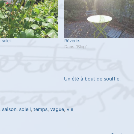
 soleil.
Rêverie.
"
Dans "Blog"
Un été à bout de souffle.
,
saison
,
soleil
,
temps
,
vague
,
vie