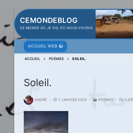
Aller
CEMONDEBLOG
au
CE MONDE OÙ JE VIS, OÙ NOUS VIVONS.
contenu
ACCUEIL WEB
ACCUEIL
POÈMES
SOLEIL.
Soleil.
ANDRÉ
-
7 JANVIER 2026
-
POÈMES
-
0 C