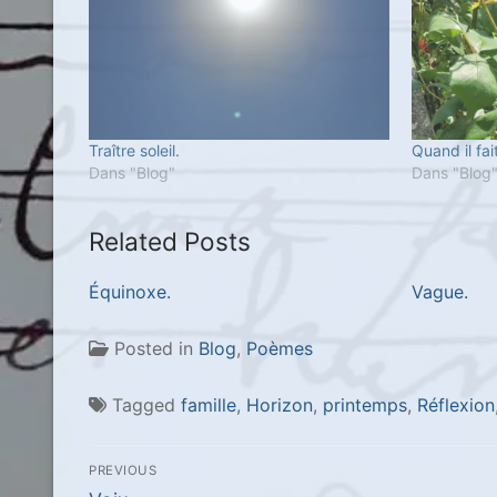
Traître soleil.
Quand il fait
Dans "Blog"
Dans "Blog
Related Posts
Équinoxe.
Vague.
Posted in
Blog
,
Poèmes
Tagged
famille
,
Horizon
,
printemps
,
Réflexion
Navigation
PREVIOUS