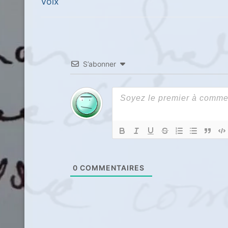
de
Previous
Voix
post:
l’article
S’abonner
0
COMMENTAIRES