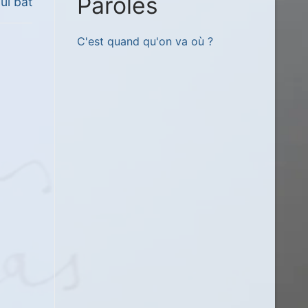
Paroles
ui bat
C'est quand qu'on va où ?