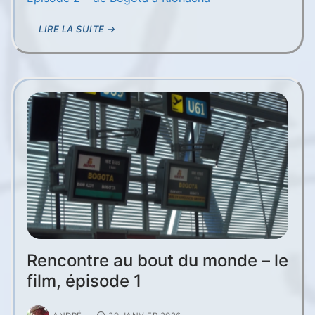
LIRE LA SUITE →
Rencontre au bout du monde – le
film, épisode 1