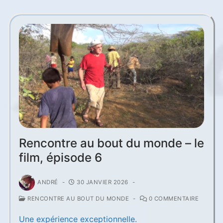
Rencontre au bout du monde – le
film, épisode 6
ANDRÉ
-
30 JANVIER 2026
-
RENCONTRE AU BOUT DU MONDE
-
0 COMMENTAIRE
Une expérience exceptionnelle.