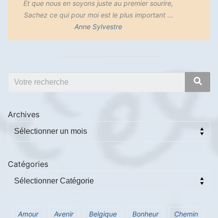
Et que nous en soyons juste au premier sourire,
Sachez ce qui pour moi est le plus important ...
Anne Sylvestre
Archives
Catégories
Amour
Avenir
Belgique
Bonheur
Chemin