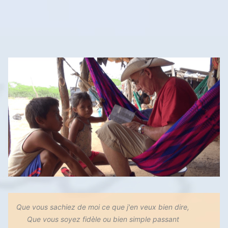
Que vous sachiez de moi ce que j'en veux bien dire,
Que vous soyez fidèle ou bien simple passant