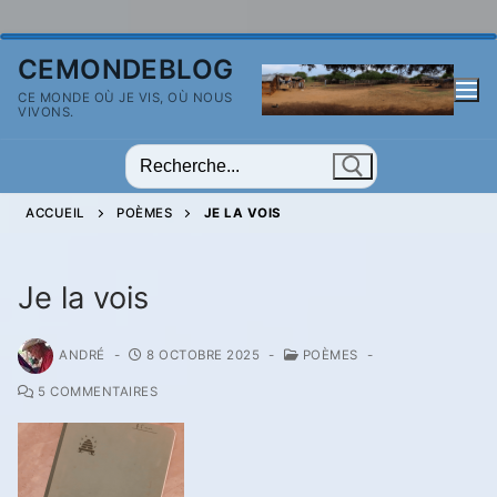
Aller
CEMONDEBLOG
au
CE MONDE OÙ JE VIS, OÙ NOUS
contenu
VIVONS.
Rechercher
:
ACCUEIL
POÈMES
JE LA VOIS
Je la vois
ANDRÉ
-
8 OCTOBRE 2025
-
POÈMES
-
5 COMMENTAIRES