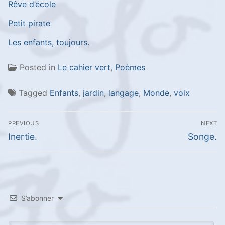
Rêve d’école
Petit pirate
Les enfants, toujours.
Posted in
Le cahier vert
,
Poèmes
Tagged
Enfants
,
jardin
,
langage
,
Monde
,
voix
Navigation
PREVIOUS
NEXT
de
Previous
Next
Inertie.
Songe.
l’article
post:
post:
S’abonner