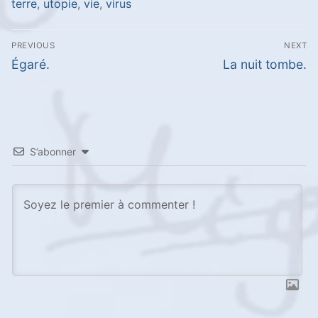
terre
,
utopie
,
vie
,
virus
Navigation
PREVIOUS
NEXT
de
Previous
Next
Égaré.
La nuit tombe.
l’article
post:
post:
S’abonner