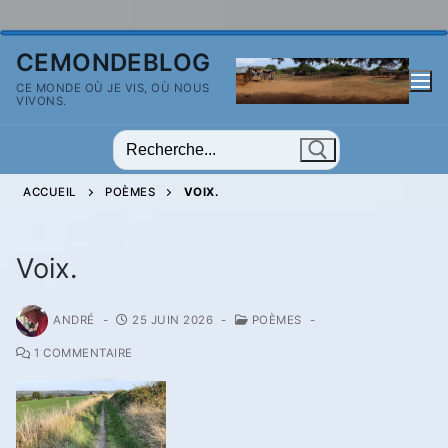
Aller
CEMONDEBLOG
au
CE MONDE OÙ JE VIS, OÙ NOUS
contenu
VIVONS.
Rechercher
:
ACCUEIL
POÈMES
VOIX.
Voix.
ANDRÉ
-
25 JUIN 2026
-
POÈMES
-
1 COMMENTAIRE