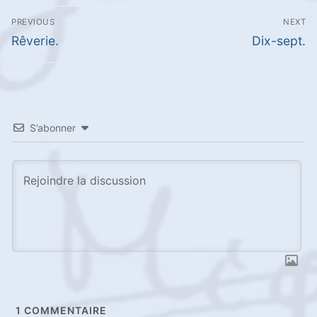
Navigation
PREVIOUS
NEXT
de
Previous
Next
Rêverie.
Dix-sept.
l’article
post:
post:
S’abonner
1
COMMENTAIRE