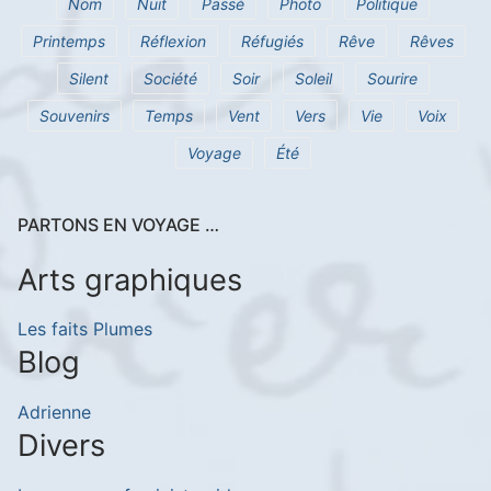
Nom
Nuit
Passé
Photo
Politique
Printemps
Réflexion
Réfugiés
Rêve
Rêves
Silent
Société
Soir
Soleil
Sourire
Souvenirs
Temps
Vent
Vers
Vie
Voix
Voyage
Été
PARTONS EN VOYAGE …
Arts graphiques
Les faits Plumes
Blog
Adrienne
Divers