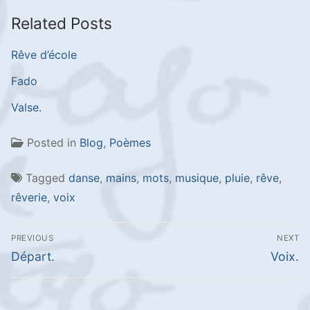
Related Posts
Rêve d’école
Fado
Valse.
Posted in
Blog
,
Poèmes
Tagged
danse
,
mains
,
mots
,
musique
,
pluie
,
rêve
,
rêverie
,
voix
Navigation
PREVIOUS
NEXT
de
Previous
Next
Départ.
Voix.
l’article
post:
post: