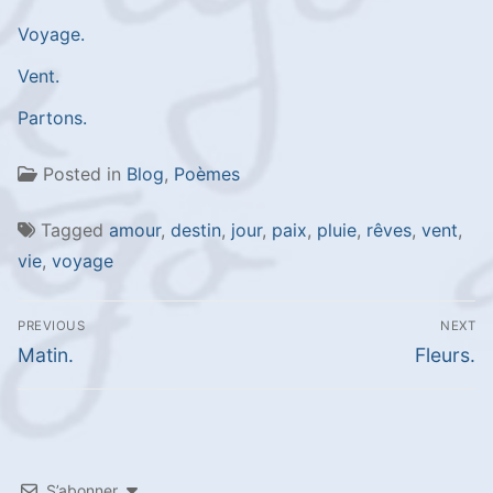
Voyage.
Vent.
Partons.
Posted in
Blog
,
Poèmes
Tagged
amour
,
destin
,
jour
,
paix
,
pluie
,
rêves
,
vent
,
vie
,
voyage
Navigation
PREVIOUS
NEXT
de
Previous
Next
Matin.
Fleurs.
l’article
post:
post:
S’abonner