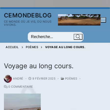
Aller
CEMONDEBLOG
au
CE MONDE OÙ JE VIS, OÙ NOUS
contenu
VIVONS.
Rechercher
:
ACCUEIL
POÈMES
VOYAGE AU LONG COURS.
Voyage au long cours.
ANDRÉ
-
9 FÉVRIER 2025
-
POÈMES
-
0 COMMENTAIRE