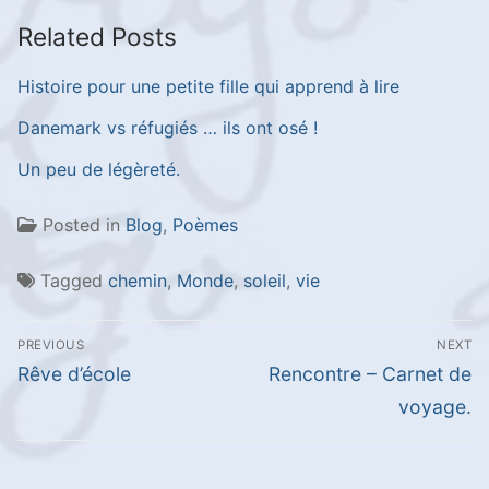
Related Posts
Histoire pour une petite fille qui apprend à lire
Danemark vs réfugiés … ils ont osé !
Un peu de légèreté.
Posted in
Blog
,
Poèmes
Tagged
chemin
,
Monde
,
soleil
,
vie
Navigation
PREVIOUS
NEXT
de
Previous
Next
Rêve d’école
Rencontre – Carnet de
l’article
post:
post:
voyage.