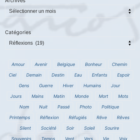
Archives
Catégories
Amour
Avenir
Belgique
Bonheur
Chemin
Ciel
Demain
Destin
Eau
Enfants
Espoir
Gens
Guerre
Hiver
Humains
Jour
Jours
Mains
Matin
Monde
Mort
Mots
Nom
Nuit
Passé
Photo
Politique
Printemps
Réflexion
Réfugiés
Rêve
Rêves
Silent
Société
Soir
Soleil
Sourire
Souvenirs
Temps
Vent
Vers
Vie
Voix