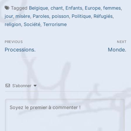
Tagged
Belgique
,
chant
,
Enfants
,
Europe
,
femmes
,
jour
,
misère
,
Paroles
,
poisson
,
Politique
,
Réfugiés
,
religion
,
Société
,
Terrorisme
Navigation
PREVIOUS
NEXT
de
Previous
Next
Processions.
Monde.
l’article
post:
post:
S’abonner