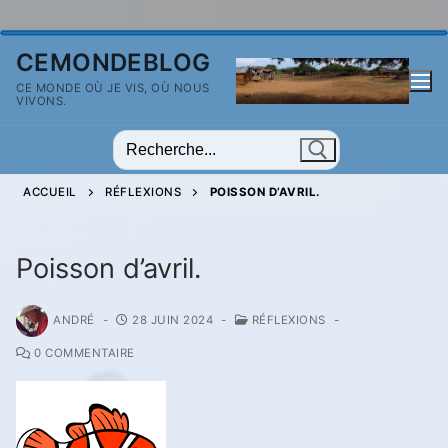
Aller
CEMONDEBLOG
au
CE MONDE OÙ JE VIS, OÙ NOUS
contenu
VIVONS.
Rechercher
:
ACCUEIL
RÉFLEXIONS
POISSON D’AVRIL.
Poisson d’avril.
ANDRÉ
-
28 JUIN 2024
-
RÉFLEXIONS
-
0 COMMENTAIRE