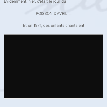
Évidemment, hier, c’était le jour du
POISSON D’AVRIL !!!
Et en 1971, des enfants chantaient