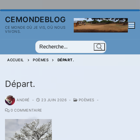
Aller
CEMONDEBLOG
au
CE MONDE OÙ JE VIS, OÙ NOUS
contenu
VIVONS.
Rechercher
:
ACCUEIL
POÈMES
DÉPART.
Départ.
ANDRÉ
-
23 JUIN 2026
-
POÈMES
-
0 COMMENTAIRE