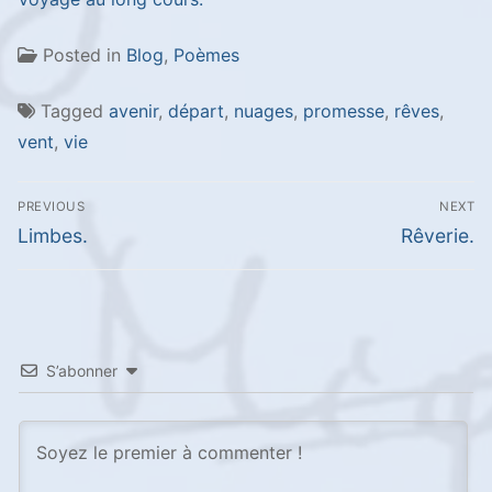
Posted in
Blog
,
Poèmes
Tagged
avenir
,
départ
,
nuages
,
promesse
,
rêves
,
vent
,
vie
Navigation
PREVIOUS
NEXT
de
Previous
Next
Limbes.
Rêverie.
l’article
post:
post:
S’abonner